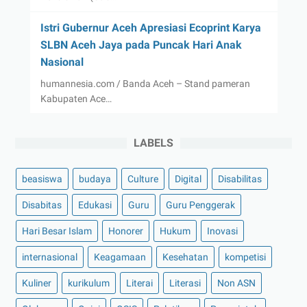
Istri Gubernur Aceh Apresiasi Ecoprint Karya
SLBN Aceh Jaya pada Puncak Hari Anak
Nasional
humannesia.com / Banda Aceh – Stand pameran
Kabupaten Ace…
LABELS
beasiswa
budaya
Culture
Digital
Disabilitas
Disabitas
Edukasi
Guru
Guru Penggerak
Hari Besar Islam
Honorer
Hukum
Inovasi
internasional
Keagamaan
Kesehatan
kompetisi
Kuliner
kurikulum
Literai
Literasi
Non ASN