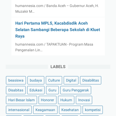
humannesia.com / Banda Aceh – Gubernur Aceh, H.
Muzakir M…
Hari Pertama MPLS, Kacabdisdik Aceh
Selatan Sambangi Beberapa Sekolah di Kluet
Raya
humannesia.com / TAPAKTUAN - Program Masa
Pengenalan Lin…
LABELS
beasiswa
budaya
Culture
Digital
Disabilitas
Disabitas
Edukasi
Guru
Guru Penggerak
Hari Besar Islam
Honorer
Hukum
Inovasi
internasional
Keagamaan
Kesehatan
kompetisi