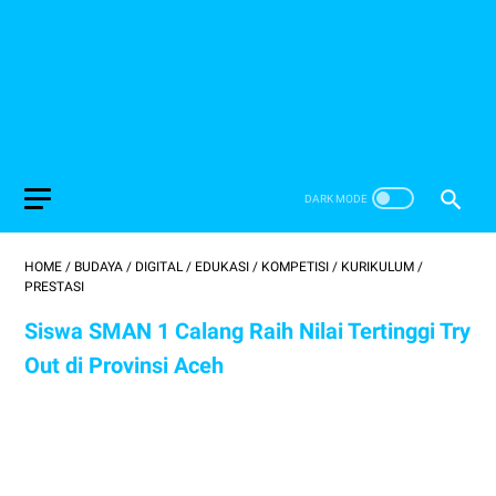
HOME
/
BUDAYA
/
DIGITAL
/
EDUKASI
/
KOMPETISI
/
KURIKULUM
/
PRESTASI
Siswa SMAN 1 Calang Raih Nilai Tertinggi Try
Out di Provinsi Aceh