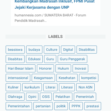
Kembangkan Madrasah Inklusif, FPMI Pusat
Jejaki Kerjasama dengan UNP
humannesia.com / SUMATERA BARAT - Forum
Pendidik Madrasah…
LABELS
beasiswa
budaya
Culture
Digital
Disabilitas
Disabitas
Edukasi
Guru
Guru Penggerak
Hari Besar Islam
Honorer
Hukum
Inovasi
internasional
Keagamaan
Kesehatan
kompetisi
Kuliner
kurikulum
Literai
Literasi
Non ASN
Olahraga
Opini
OSIS
Pelatihan
Pemerintah
Pemerintahan
pertanian
politik
PPPK
prestasi