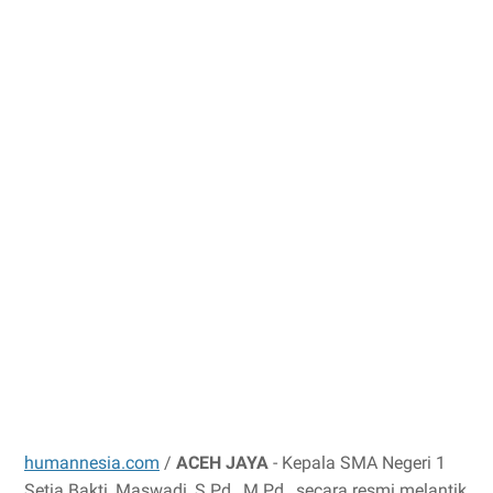
humannesia.com
/
ACEH JAYA
- Kepala SMA Negeri 1
Setia Bakti, Maswadi, S.Pd., M.Pd., secara resmi melantik