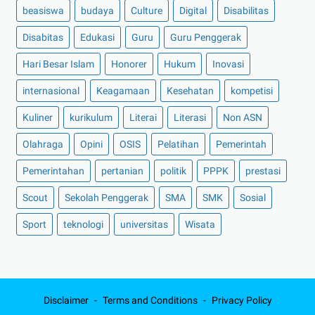
beasiswa
budaya
Culture
Digital
Disabilitas
Disabitas
Edukasi
Guru
Guru Penggerak
Hari Besar Islam
Honorer
Hukum
Inovasi
internasional
Keagamaan
Kesehatan
kompetisi
Kuliner
kurikulum
Literai
Literasi
Non ASN
Olahraga
Opini
OSIS
Pelatihan
Pemerintah
Pemerintahan
pertanian
politik
PPPK
prestasi
Scout
Sekolah Penggerak
SMA
SMK
Sosial
Sport
teknologi
universitas
Wisata
Disclaimer
Terms and Conditions
Privacy Policy