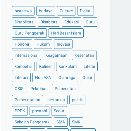
beasiswa
budaya
Culture
Digital
Disabilitas
Disabitas
Edukasi
Guru
Guru Penggerak
Hari Besar Islam
Honorer
Hukum
Inovasi
internasional
Keagamaan
Kesehatan
kompetisi
Kuliner
kurikulum
Literai
Literasi
Non ASN
Olahraga
Opini
OSIS
Pelatihan
Pemerintah
Pemerintahan
pertanian
politik
PPPK
prestasi
Scout
Sekolah Penggerak
SMA
SMK