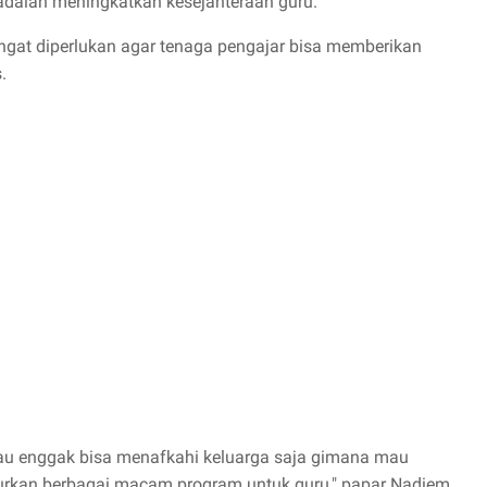
 adalah meningkatkan kesejahteraan guru.
ngat diperlukan agar tenaga pengajar bisa memberikan
.
kalau enggak bisa menafkahi keluarga saja gimana mau
curkan berbagai macam program untuk guru," papar Nadiem