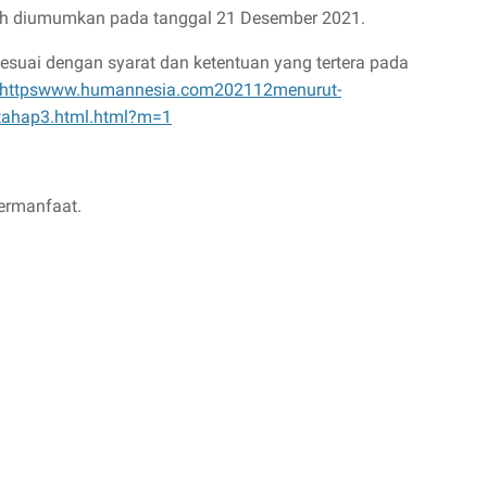
ah diumumkan pada tanggal 21 Desember 2021.
sesuai dengan syarat dan ketentuan yang tertera pada
/httpswww.humannesia.com202112menurut-
k-tahap3.html.html?m=1
ermanfaat.