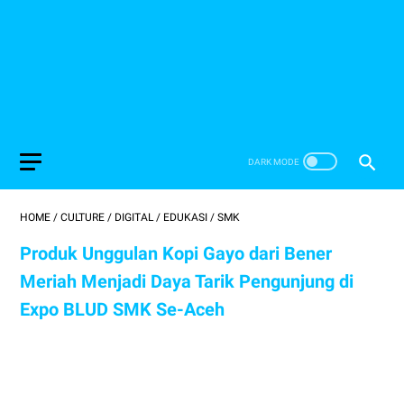
HOME
/
CULTURE
/
DIGITAL
/
EDUKASI
/
SMK
Produk Unggulan Kopi Gayo dari Bener
Meriah Menjadi Daya Tarik Pengunjung di
Expo BLUD SMK Se-Aceh