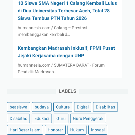
10 Siswa SMA Negeri 1 Calang Kembali Lulus
di Dua Universitas Terbesar Aceh, Total 28
Siswa Tembus PTN Tahun 2026
humannesia.com / Calang – Prestasi
membanggakan kembali d…
Kembangkan Madrasah Inklusif, FPMI Pusat
Jejaki Kerjasama dengan UNP
humannesia.com / SUMATERA BARAT - Forum
Pendidik Madrasah…
LABELS
beasiswa
budaya
Culture
Digital
Disabilitas
Disabitas
Edukasi
Guru
Guru Penggerak
Hari Besar Islam
Honorer
Hukum
Inovasi