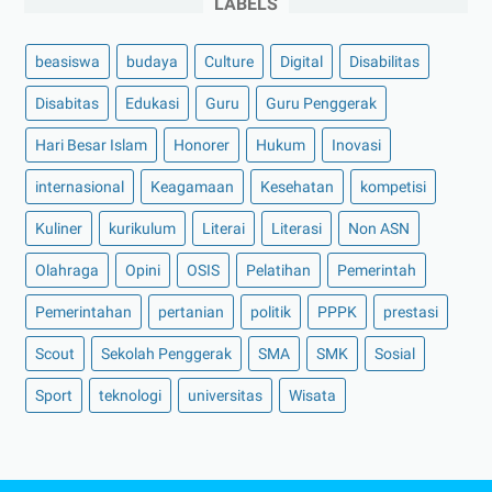
LABELS
beasiswa
budaya
Culture
Digital
Disabilitas
Disabitas
Edukasi
Guru
Guru Penggerak
Hari Besar Islam
Honorer
Hukum
Inovasi
internasional
Keagamaan
Kesehatan
kompetisi
Kuliner
kurikulum
Literai
Literasi
Non ASN
Olahraga
Opini
OSIS
Pelatihan
Pemerintah
Pemerintahan
pertanian
politik
PPPK
prestasi
Scout
Sekolah Penggerak
SMA
SMK
Sosial
Sport
teknologi
universitas
Wisata