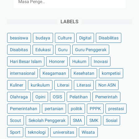
Masa Penge…
LABELS
beasiswa
budaya
Culture
Digital
Disabilitas
Disabitas
Edukasi
Guru
Guru Penggerak
Hari Besar Islam
Honorer
Hukum
Inovasi
internasional
Keagamaan
Kesehatan
kompetisi
Kuliner
kurikulum
Literai
Literasi
Non ASN
Olahraga
Opini
OSIS
Pelatihan
Pemerintah
Pemerintahan
pertanian
politik
PPPK
prestasi
Scout
Sekolah Penggerak
SMA
SMK
Sosial
Sport
teknologi
universitas
Wisata