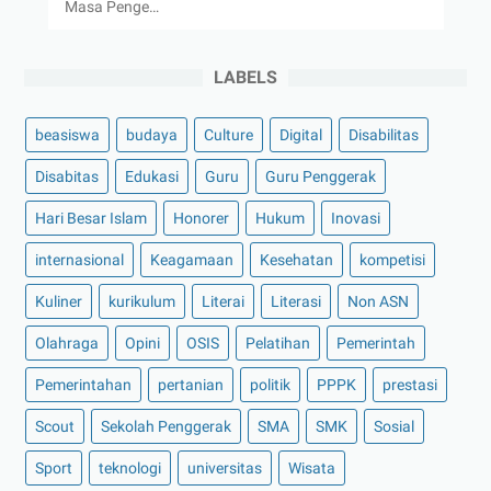
Masa Penge…
LABELS
beasiswa
budaya
Culture
Digital
Disabilitas
Disabitas
Edukasi
Guru
Guru Penggerak
Hari Besar Islam
Honorer
Hukum
Inovasi
internasional
Keagamaan
Kesehatan
kompetisi
Kuliner
kurikulum
Literai
Literasi
Non ASN
Olahraga
Opini
OSIS
Pelatihan
Pemerintah
Pemerintahan
pertanian
politik
PPPK
prestasi
Scout
Sekolah Penggerak
SMA
SMK
Sosial
Sport
teknologi
universitas
Wisata