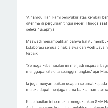
"Alhamdulillah, kami bersyukur atas kembali b
diterima di perguruan tinggi negeri. Hingga saat 
seleksi" ucapnya
Maswadi menambahkan bahwa hal itu membuktika
kolaborasi semua pihak, siswa dari Aceh Jaya m
terbaik.
"Semoga keberhasilan ini menjadi inspirasi bagi a
menggapai cita-cita setinggi mungkin," ujar Ma
Ia juga menyampaikan ucapan selamat kepada se
mereka dapat menjaga nama baik almamater se
Keberhasilan ini semakin mengukuhkan SMA Neg
Aceh Jaya yang konsisten melahirkan lulusan be