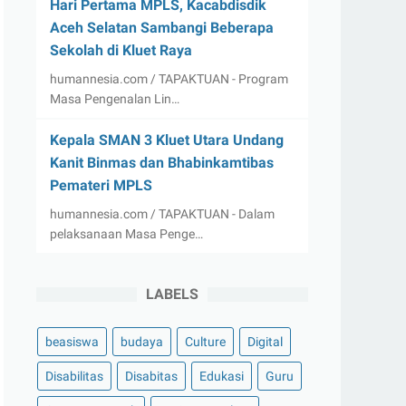
Hari Pertama MPLS, Kacabdisdik
Aceh Selatan Sambangi Beberapa
Sekolah di Kluet Raya
humannesia.com / TAPAKTUAN - Program
Masa Pengenalan Lin…
Kepala SMAN 3 Kluet Utara Undang
Kanit Binmas dan Bhabinkamtibas
Pemateri MPLS
humannesia.com / TAPAKTUAN - Dalam
pelaksanaan Masa Penge…
LABELS
beasiswa
budaya
Culture
Digital
Disabilitas
Disabitas
Edukasi
Guru