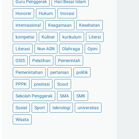
Guru Penggerak
Hari Besar Islam
Honorer
Hukum
Inovasi
internasional
Keagamaan
Kesehatan
kompetisi
Kuliner
kurikulum
Literai
Literasi
Non ASN
Olahraga
Opini
OSIS
Pelatihan
Pemerintah
Pemerintahan
pertanian
politik
PPPK
prestasi
Scout
Sekolah Penggerak
SMA
SMK
Sosial
Sport
teknologi
universitas
Wisata