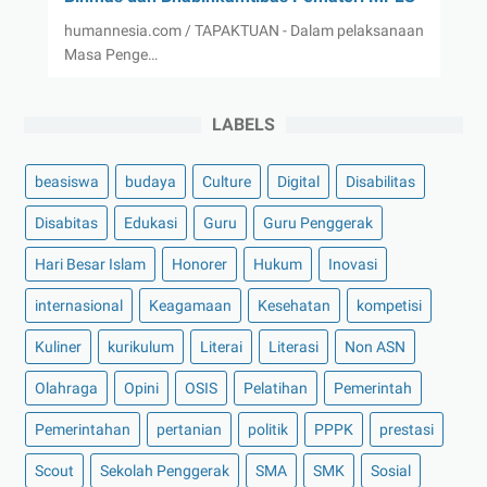
humannesia.com / TAPAKTUAN - Dalam pelaksanaan
Masa Penge…
LABELS
beasiswa
budaya
Culture
Digital
Disabilitas
Disabitas
Edukasi
Guru
Guru Penggerak
Hari Besar Islam
Honorer
Hukum
Inovasi
internasional
Keagamaan
Kesehatan
kompetisi
Kuliner
kurikulum
Literai
Literasi
Non ASN
Olahraga
Opini
OSIS
Pelatihan
Pemerintah
Pemerintahan
pertanian
politik
PPPK
prestasi
Scout
Sekolah Penggerak
SMA
SMK
Sosial