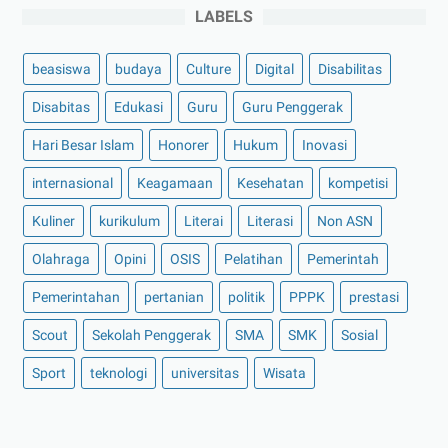
LABELS
beasiswa
budaya
Culture
Digital
Disabilitas
Disabitas
Edukasi
Guru
Guru Penggerak
Hari Besar Islam
Honorer
Hukum
Inovasi
internasional
Keagamaan
Kesehatan
kompetisi
Kuliner
kurikulum
Literai
Literasi
Non ASN
Olahraga
Opini
OSIS
Pelatihan
Pemerintah
Pemerintahan
pertanian
politik
PPPK
prestasi
Scout
Sekolah Penggerak
SMA
SMK
Sosial
Sport
teknologi
universitas
Wisata