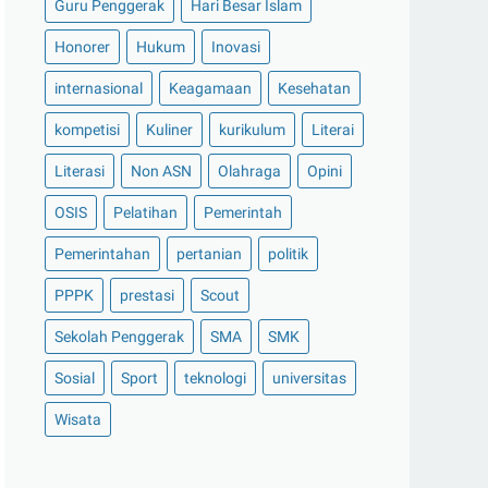
Guru Penggerak
Hari Besar Islam
Honorer
Hukum
Inovasi
internasional
Keagamaan
Kesehatan
kompetisi
Kuliner
kurikulum
Literai
Literasi
Non ASN
Olahraga
Opini
OSIS
Pelatihan
Pemerintah
Pemerintahan
pertanian
politik
PPPK
prestasi
Scout
Sekolah Penggerak
SMA
SMK
Sosial
Sport
teknologi
universitas
Wisata