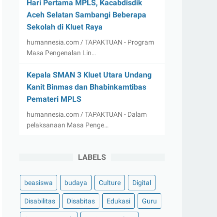
Hari Pertama MPLS, Kacabdisdik
Aceh Selatan Sambangi Beberapa
Sekolah di Kluet Raya
humannesia.com / TAPAKTUAN - Program
Masa Pengenalan Lin…
Kepala SMAN 3 Kluet Utara Undang
Kanit Binmas dan Bhabinkamtibas
Pemateri MPLS
humannesia.com / TAPAKTUAN - Dalam
pelaksanaan Masa Penge…
LABELS
beasiswa
budaya
Culture
Digital
Disabilitas
Disabitas
Edukasi
Guru