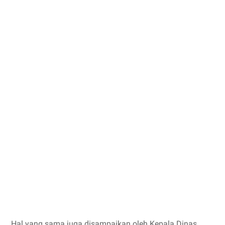
Hal yang sama juga disampaikan oleh Kepala Dinas