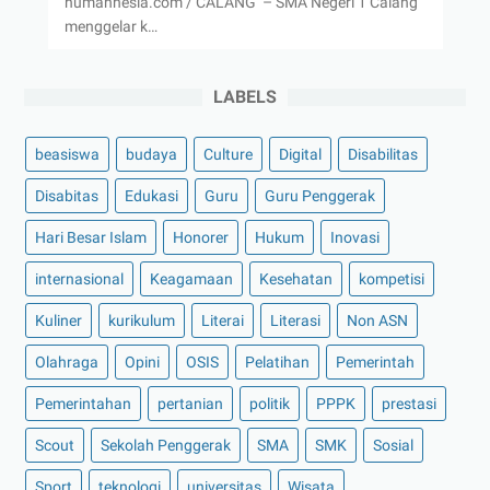
humannesia.com / CALANG – SMA Negeri 1 Calang
menggelar k…
LABELS
beasiswa
budaya
Culture
Digital
Disabilitas
Disabitas
Edukasi
Guru
Guru Penggerak
Hari Besar Islam
Honorer
Hukum
Inovasi
internasional
Keagamaan
Kesehatan
kompetisi
Kuliner
kurikulum
Literai
Literasi
Non ASN
Olahraga
Opini
OSIS
Pelatihan
Pemerintah
Pemerintahan
pertanian
politik
PPPK
prestasi
Scout
Sekolah Penggerak
SMA
SMK
Sosial
Sport
teknologi
universitas
Wisata