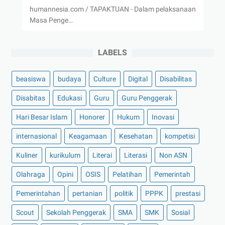
humannesia.com / TAPAKTUAN - Dalam pelaksanaan
Masa Penge…
LABELS
beasiswa
budaya
Culture
Digital
Disabilitas
Disabitas
Edukasi
Guru
Guru Penggerak
Hari Besar Islam
Honorer
Hukum
Inovasi
internasional
Keagamaan
Kesehatan
kompetisi
Kuliner
kurikulum
Literai
Literasi
Non ASN
Olahraga
Opini
OSIS
Pelatihan
Pemerintah
Pemerintahan
pertanian
politik
PPPK
prestasi
Scout
Sekolah Penggerak
SMA
SMK
Sosial