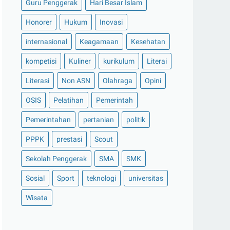
Guru Penggerak
Hari Besar Islam
Honorer
Hukum
Inovasi
internasional
Keagamaan
Kesehatan
kompetisi
Kuliner
kurikulum
Literai
Literasi
Non ASN
Olahraga
Opini
OSIS
Pelatihan
Pemerintah
Pemerintahan
pertanian
politik
PPPK
prestasi
Scout
Sekolah Penggerak
SMA
SMK
Sosial
Sport
teknologi
universitas
Wisata