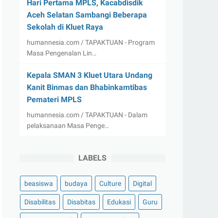
Hari Pertama MPLS, Kacabdisdik
Aceh Selatan Sambangi Beberapa
Sekolah di Kluet Raya
humannesia.com / TAPAKTUAN - Program
Masa Pengenalan Lin…
Kepala SMAN 3 Kluet Utara Undang
Kanit Binmas dan Bhabinkamtibas
Pemateri MPLS
humannesia.com / TAPAKTUAN - Dalam
pelaksanaan Masa Penge…
LABELS
beasiswa
budaya
Culture
Digital
Disabilitas
Disabitas
Edukasi
Guru