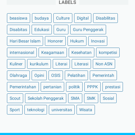
LABELS
beasiswa
budaya
Culture
Digital
Disabilitas
Disabitas
Edukasi
Guru
Guru Penggerak
Hari Besar Islam
Honorer
Hukum
Inovasi
internasional
Keagamaan
Kesehatan
kompetisi
Kuliner
kurikulum
Literai
Literasi
Non ASN
Olahraga
Opini
OSIS
Pelatihan
Pemerintah
Pemerintahan
pertanian
politik
PPPK
prestasi
Scout
Sekolah Penggerak
SMA
SMK
Sosial
Sport
teknologi
universitas
Wisata