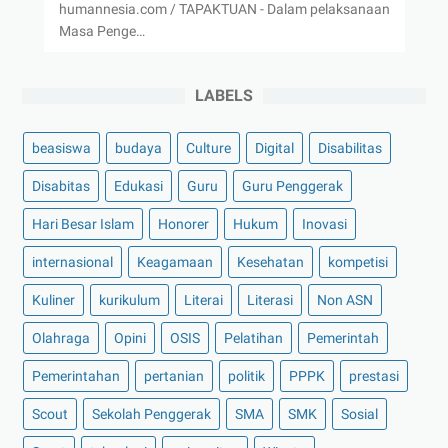
humannesia.com / TAPAKTUAN - Dalam pelaksanaan
Masa Penge…
LABELS
beasiswa
budaya
Culture
Digital
Disabilitas
Disabitas
Edukasi
Guru
Guru Penggerak
Hari Besar Islam
Honorer
Hukum
Inovasi
internasional
Keagamaan
Kesehatan
kompetisi
Kuliner
kurikulum
Literai
Literasi
Non ASN
Olahraga
Opini
OSIS
Pelatihan
Pemerintah
Pemerintahan
pertanian
politik
PPPK
prestasi
Scout
Sekolah Penggerak
SMA
SMK
Sosial