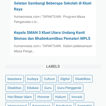
Selatan Sambangi Beberapa Sekolah di Kluet
Raya
humannesia.com / TAPAKTUAN - Program Masa
Pengenalan Lin…
Kepala SMAN 3 Kluet Utara Undang Kanit
Binmas dan Bhabinkamtibas Pemateri MPLS
humannesia.com / TAPAKTUAN - Dalam pelaksanaan
Masa Penge…
LABELS
beasiswa
budaya
Culture
Digital
Disabilitas
Disabitas
Edukasi
Guru
Guru Penggerak
Hari Besar Islam
Honorer
Hukum
Inovasi
internasional
Keagamaan
Kesehatan
kompetisi