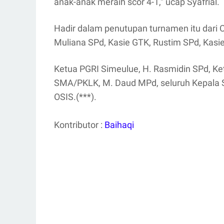
anak-anak meraih scor 4-1," ucap Syafrial.
Hadir dalam penutupan turnamen itu dari 
Muliana SPd, Kasie GTK, Rustim SPd, Ka
Ketua PGRI Simeulue, H. Rasmidin SPd, K
SMA/PKLK, M. Daud MPd, seluruh Kepala 
OSIS.(**
*).
Kontributor :
Baihaqi