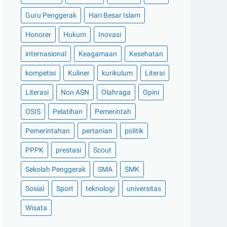
Guru Penggerak
Hari Besar Islam
Honorer
Hukum
Inovasi
internasional
Keagamaan
Kesehatan
kompetisi
Kuliner
kurikulum
Literai
Literasi
Non ASN
Olahraga
Opini
OSIS
Pelatihan
Pemerintah
Pemerintahan
pertanian
politik
PPPK
prestasi
Scout
Sekolah Penggerak
SMA
SMK
Sosial
Sport
teknologi
universitas
Wisata