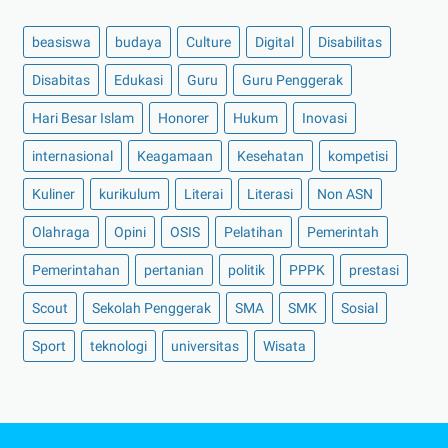
beasiswa
budaya
Culture
Digital
Disabilitas
Disabitas
Edukasi
Guru
Guru Penggerak
Hari Besar Islam
Honorer
Hukum
Inovasi
internasional
Keagamaan
Kesehatan
kompetisi
Kuliner
kurikulum
Literai
Literasi
Non ASN
Olahraga
Opini
OSIS
Pelatihan
Pemerintah
Pemerintahan
pertanian
politik
PPPK
prestasi
Scout
Sekolah Penggerak
SMA
SMK
Sosial
Sport
teknologi
universitas
Wisata