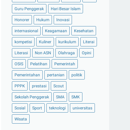
Guru Penggerak
Hari Besar Islam
Honorer
Hukum
Inovasi
internasional
Keagamaan
Kesehatan
kompetisi
Kuliner
kurikulum
Literai
Literasi
Non ASN
Olahraga
Opini
OSIS
Pelatihan
Pemerintah
Pemerintahan
pertanian
politik
PPPK
prestasi
Scout
Sekolah Penggerak
SMA
SMK
Sosial
Sport
teknologi
universitas
Wisata