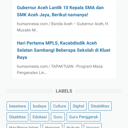
Gubernur Aceh Lantik 10 Kepala SMA dan
SMK Aceh Jaya, Berikut namanya!
humannesia.com / Banda Aceh – Gubernur Aceh, H.
Muzakir M…
Hari Pertama MPLS, Kacabdisdik Aceh
Selatan Sambangi Beberapa Sekolah di Kluet
Raya
humannesia.com / TAPAKTUAN - Program Masa
Pengenalan Lin…
LABELS
beasiswa
budaya
Culture
Digital
Disabilitas
Disabitas
Edukasi
Guru
Guru Penggerak
Hari Besar Islam
Honorer
Hukum
Inovasi