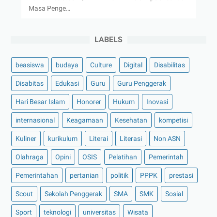
Masa Penge…
LABELS
beasiswa
budaya
Culture
Digital
Disabilitas
Disabitas
Edukasi
Guru
Guru Penggerak
Hari Besar Islam
Honorer
Hukum
Inovasi
internasional
Keagamaan
Kesehatan
kompetisi
Kuliner
kurikulum
Literai
Literasi
Non ASN
Olahraga
Opini
OSIS
Pelatihan
Pemerintah
Pemerintahan
pertanian
politik
PPPK
prestasi
Scout
Sekolah Penggerak
SMA
SMK
Sosial
Sport
teknologi
universitas
Wisata