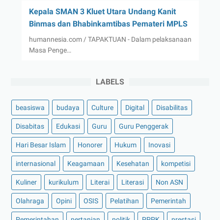
Kepala SMAN 3 Kluet Utara Undang Kanit
Binmas dan Bhabinkamtibas Pemateri MPLS
humannesia.com / TAPAKTUAN - Dalam pelaksanaan
Masa Penge…
LABELS
beasiswa
budaya
Culture
Digital
Disabilitas
Disabitas
Edukasi
Guru
Guru Penggerak
Hari Besar Islam
Honorer
Hukum
Inovasi
internasional
Keagamaan
Kesehatan
kompetisi
Kuliner
kurikulum
Literai
Literasi
Non ASN
Olahraga
Opini
OSIS
Pelatihan
Pemerintah
Pemerintahan
pertanian
politik
PPPK
prestasi