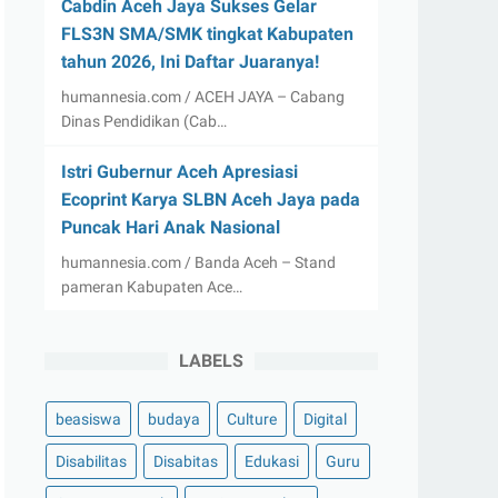
Cabdin Aceh Jaya Sukses Gelar
FLS3N SMA/SMK tingkat Kabupaten
tahun 2026, Ini Daftar Juaranya!
humannesia.com / ACEH JAYA – Cabang
Dinas Pendidikan (Cab…
Istri Gubernur Aceh Apresiasi
Ecoprint Karya SLBN Aceh Jaya pada
Puncak Hari Anak Nasional
humannesia.com / Banda Aceh – Stand
pameran Kabupaten Ace…
LABELS
beasiswa
budaya
Culture
Digital
Disabilitas
Disabitas
Edukasi
Guru