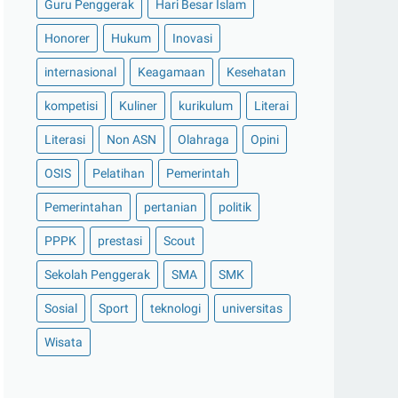
Guru Penggerak
Hari Besar Islam
Honorer
Hukum
Inovasi
internasional
Keagamaan
Kesehatan
kompetisi
Kuliner
kurikulum
Literai
Literasi
Non ASN
Olahraga
Opini
OSIS
Pelatihan
Pemerintah
Pemerintahan
pertanian
politik
PPPK
prestasi
Scout
Sekolah Penggerak
SMA
SMK
Sosial
Sport
teknologi
universitas
Wisata