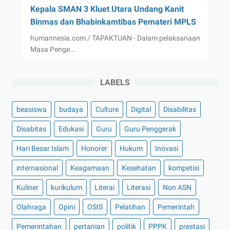
Kepala SMAN 3 Kluet Utara Undang Kanit
Binmas dan Bhabinkamtibas Pemateri MPLS
humannesia.com / TAPAKTUAN - Dalam pelaksanaan
Masa Penge…
LABELS
beasiswa
budaya
Culture
Digital
Disabilitas
Disabitas
Edukasi
Guru
Guru Penggerak
Hari Besar Islam
Honorer
Hukum
Inovasi
internasional
Keagamaan
Kesehatan
kompetisi
Kuliner
kurikulum
Literai
Literasi
Non ASN
Olahraga
Opini
OSIS
Pelatihan
Pemerintah
Pemerintahan
pertanian
politik
PPPK
prestasi