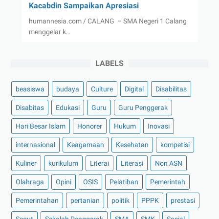
Kacabdin Sampaikan Apresiasi
humannesia.com / CALANG – SMA Negeri 1 Calang
menggelar k…
LABELS
beasiswa
budaya
Culture
Digital
Disabilitas
Disabitas
Edukasi
Guru
Guru Penggerak
Hari Besar Islam
Honorer
Hukum
Inovasi
internasional
Keagamaan
Kesehatan
kompetisi
Kuliner
kurikulum
Literai
Literasi
Non ASN
Olahraga
Opini
OSIS
Pelatihan
Pemerintah
Pemerintahan
pertanian
politik
PPPK
prestasi
Scout
Sekolah Penggerak
SMA
SMK
Sosial