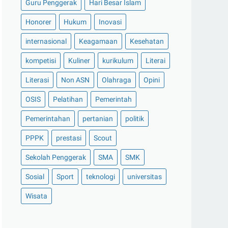
Guru Penggerak
Hari Besar Islam
Honorer
Hukum
Inovasi
internasional
Keagamaan
Kesehatan
kompetisi
Kuliner
kurikulum
Literai
Literasi
Non ASN
Olahraga
Opini
OSIS
Pelatihan
Pemerintah
Pemerintahan
pertanian
politik
PPPK
prestasi
Scout
Sekolah Penggerak
SMA
SMK
Sosial
Sport
teknologi
universitas
Wisata