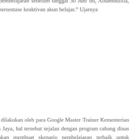
embelajaran sebelum tanggal 30 Juni ini, Alhamdulilla,
 persentase keaktivan akun belajar.” Ujarnya
 dilakukan oleh para Google Master Trainer Kementerian
Jaya, hal tersebut sejalan dengan program cabang dinas
kan membuat skenario pembelajaran terbaik untuk