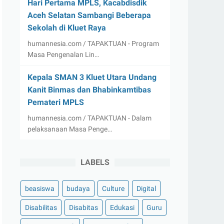
Hari Pertama MPLS, Kacabdisdik
Aceh Selatan Sambangi Beberapa
Sekolah di Kluet Raya
humannesia.com / TAPAKTUAN - Program
Masa Pengenalan Lin…
Kepala SMAN 3 Kluet Utara Undang
Kanit Binmas dan Bhabinkamtibas
Pemateri MPLS
humannesia.com / TAPAKTUAN - Dalam
pelaksanaan Masa Penge…
LABELS
beasiswa
budaya
Culture
Digital
Disabilitas
Disabitas
Edukasi
Guru