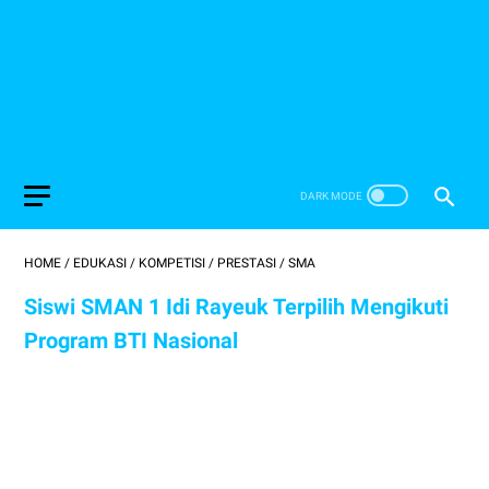
HOME
/
EDUKASI
/
KOMPETISI
/
PRESTASI
/
SMA
Siswi SMAN 1 Idi Rayeuk Terpilih Mengikuti
Program BTI Nasional