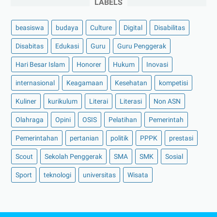
LABELS
beasiswa
budaya
Culture
Digital
Disabilitas
Disabitas
Edukasi
Guru
Guru Penggerak
Hari Besar Islam
Honorer
Hukum
Inovasi
internasional
Keagamaan
Kesehatan
kompetisi
Kuliner
kurikulum
Literai
Literasi
Non ASN
Olahraga
Opini
OSIS
Pelatihan
Pemerintah
Pemerintahan
pertanian
politik
PPPK
prestasi
Scout
Sekolah Penggerak
SMA
SMK
Sosial
Sport
teknologi
universitas
Wisata