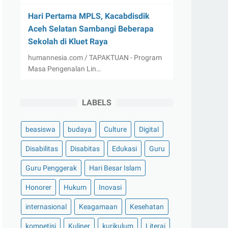
Hari Pertama MPLS, Kacabdisdik
Aceh Selatan Sambangi Beberapa
Sekolah di Kluet Raya
humannesia.com / TAPAKTUAN - Program
Masa Pengenalan Lin…
LABELS
beasiswa
budaya
Culture
Digital
Disabilitas
Disabitas
Edukasi
Guru
Guru Penggerak
Hari Besar Islam
Honorer
Hukum
Inovasi
internasional
Keagamaan
Kesehatan
kompetisi
Kuliner
kurikulum
Literai