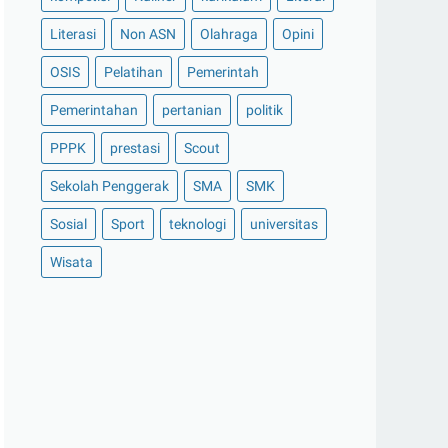
Literasi
Non ASN
Olahraga
Opini
OSIS
Pelatihan
Pemerintah
Pemerintahan
pertanian
politik
PPPK
prestasi
Scout
Sekolah Penggerak
SMA
SMK
Sosial
Sport
teknologi
universitas
Wisata