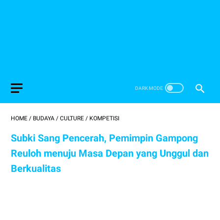
HOME
/
BUDAYA
/
CULTURE
/
KOMPETISI
Subki Sang Pencerah, Pemimpin Gampong
Reuloh menuju Masa Depan yang Unggul dan
Berkualitas