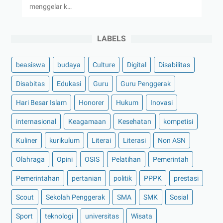
menggelar k…
LABELS
beasiswa
budaya
Culture
Digital
Disabilitas
Disabitas
Edukasi
Guru
Guru Penggerak
Hari Besar Islam
Honorer
Hukum
Inovasi
internasional
Keagamaan
Kesehatan
kompetisi
Kuliner
kurikulum
Literai
Literasi
Non ASN
Olahraga
Opini
OSIS
Pelatihan
Pemerintah
Pemerintahan
pertanian
politik
PPPK
prestasi
Scout
Sekolah Penggerak
SMA
SMK
Sosial
Sport
teknologi
universitas
Wisata