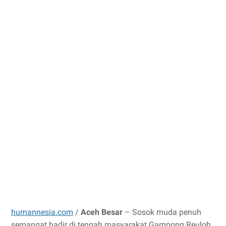
humannesia.com
/
Aceh Besar
– Sosok muda penuh
semangat hadir di tengah masyarakat Gampong Reuloh.