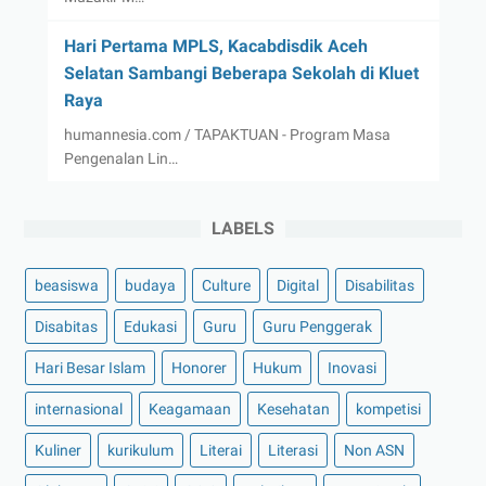
Hari Pertama MPLS, Kacabdisdik Aceh
Selatan Sambangi Beberapa Sekolah di Kluet
Raya
humannesia.com / TAPAKTUAN - Program Masa
Pengenalan Lin…
LABELS
beasiswa
budaya
Culture
Digital
Disabilitas
Disabitas
Edukasi
Guru
Guru Penggerak
Hari Besar Islam
Honorer
Hukum
Inovasi
internasional
Keagamaan
Kesehatan
kompetisi
Kuliner
kurikulum
Literai
Literasi
Non ASN