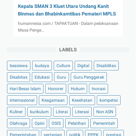
Kepala SMAN 3 Kluet Utara Undang Kanit
Binmas dan Bhabinkamtibas Pemateri MPLS
humannesia.com / TAPAKTUAN - Dalam pelaksanaan
Masa Penge…
LABELS
beasiswa
budaya
Culture
Digital
Disabilitas
Disabitas
Edukasi
Guru
Guru Penggerak
Hari Besar Islam
Honorer
Hukum
Inovasi
internasional
Keagamaan
Kesehatan
kompetisi
Kuliner
kurikulum
Literai
Literasi
Non ASN
Olahraga
Opini
OSIS
Pelatihan
Pemerintah
Pemerintahan
pertanian
politik
PPPK
prestasi