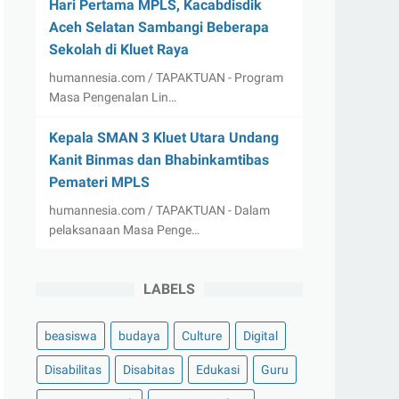
Hari Pertama MPLS, Kacabdisdik
Aceh Selatan Sambangi Beberapa
Sekolah di Kluet Raya
humannesia.com / TAPAKTUAN - Program
Masa Pengenalan Lin…
Kepala SMAN 3 Kluet Utara Undang
Kanit Binmas dan Bhabinkamtibas
Pemateri MPLS
humannesia.com / TAPAKTUAN - Dalam
pelaksanaan Masa Penge…
LABELS
beasiswa
budaya
Culture
Digital
Disabilitas
Disabitas
Edukasi
Guru