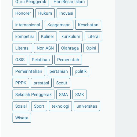
Guru Penggerak
Hari Besar Islam
Honorer
Hukum
Inovasi
internasional
Keagamaan
Kesehatan
kompetisi
Kuliner
kurikulum
Literai
Literasi
Non ASN
Olahraga
Opini
OSIS
Pelatihan
Pemerintah
Pemerintahan
pertanian
politik
PPPK
prestasi
Scout
Sekolah Penggerak
SMA
SMK
Sosial
Sport
teknologi
universitas
Wisata