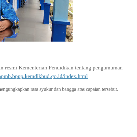
aman resmi Kementerian Pendidikan tentang pengumuman
npmb.bppp.kemdikbud.go.id/index.html
engungkapkan rasa syukur dan bangga atas capaian tersebut.