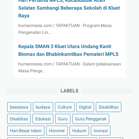
Hari Pertama MPLS, Kacabdisdik Aceh
Selatan Sambangi Beberapa Sekolah di Kluet
Raya
humannesia.com / TAPAKTUAN - Program Masa
Pengenalan Lin…
Kepala SMAN 3 Kluet Utara Undang Kanit
Binmas dan Bhabinkamtibas Pemateri MPLS
humannesia.com / TAPAKTUAN - Dalam pelaksanaan
Masa Penge…
LABELS
beasiswa
budaya
Culture
Digital
Disabilitas
Disabitas
Edukasi
Guru
Guru Penggerak
Hari Besar Islam
Honorer
Hukum
Inovasi