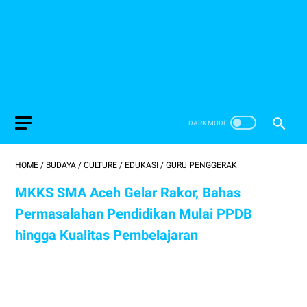
HOME
/
BUDAYA
/
CULTURE
/
EDUKASI
/
GURU PENGGERAK
MKKS SMA Aceh Gelar Rakor, Bahas
Permasalahan Pendidikan Mulai PPDB
hingga Kualitas Pembelajaran