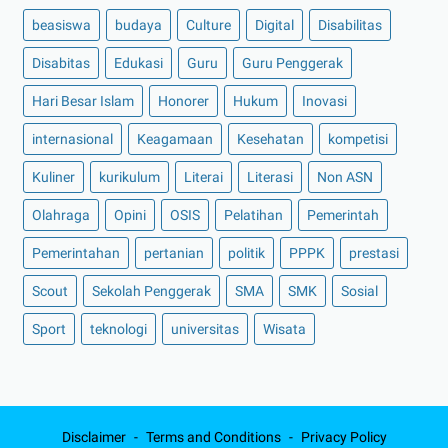
beasiswa
budaya
Culture
Digital
Disabilitas
Disabitas
Edukasi
Guru
Guru Penggerak
Hari Besar Islam
Honorer
Hukum
Inovasi
internasional
Keagamaan
Kesehatan
kompetisi
Kuliner
kurikulum
Literai
Literasi
Non ASN
Olahraga
Opini
OSIS
Pelatihan
Pemerintah
Pemerintahan
pertanian
politik
PPPK
prestasi
Scout
Sekolah Penggerak
SMA
SMK
Sosial
Sport
teknologi
universitas
Wisata
Disclaimer
Terms and Conditions
Privacy Policy