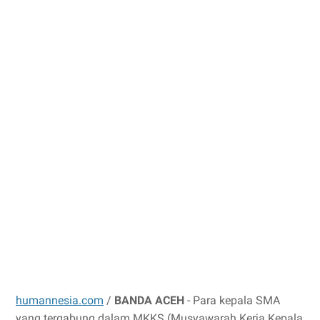
humannesia.com
/
BANDA ACEH
- Para kepala SMA
yang tergabung dalam MKKS (Musyawarah Kerja Kepala