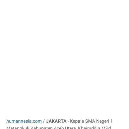
humannesia.com
/
JAKARTA
- Kepala SMA Negeri 1
Matangkuli Kabupaten Aceh Utara, Khairuddin MPd