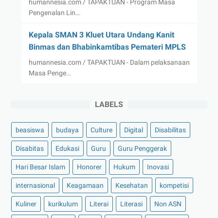
humannesia.com / TAPAKTUAN - Program Masa
Pengenalan Lin…
Kepala SMAN 3 Kluet Utara Undang Kanit
Binmas dan Bhabinkamtibas Pemateri MPLS
humannesia.com / TAPAKTUAN - Dalam pelaksanaan
Masa Penge…
LABELS
beasiswa
budaya
Culture
Digital
Disabilitas
Disabitas
Edukasi
Guru
Guru Penggerak
Hari Besar Islam
Honorer
Hukum
Inovasi
internasional
Keagamaan
Kesehatan
kompetisi
Kuliner
kurikulum
Literai
Literasi
Non ASN