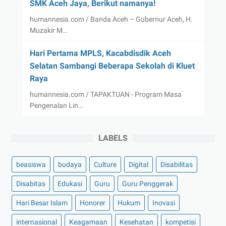
SMK Aceh Jaya, Berikut namanya!
humannesia.com / Banda Aceh – Gubernur Aceh, H.
Muzakir M…
Hari Pertama MPLS, Kacabdisdik Aceh
Selatan Sambangi Beberapa Sekolah di Kluet
Raya
humannesia.com / TAPAKTUAN - Program Masa
Pengenalan Lin…
LABELS
beasiswa
budaya
Culture
Digital
Disabilitas
Disabitas
Edukasi
Guru
Guru Penggerak
Hari Besar Islam
Honorer
Hukum
Inovasi
internasional
Keagamaan
Kesehatan
kompetisi