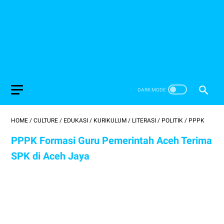
HOME
/
CULTURE
/
EDUKASI
/
KURIKULUM
/
LITERASI
/
POLITIK
/
PPPK
PPPK Formasi Guru Pemerintah Aceh Terima
SPK di Aceh Jaya