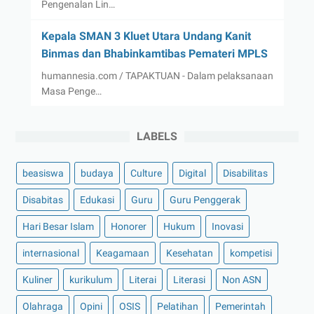
Pengenalan Lin…
Kepala SMAN 3 Kluet Utara Undang Kanit
Binmas dan Bhabinkamtibas Pemateri MPLS
humannesia.com / TAPAKTUAN - Dalam pelaksanaan
Masa Penge…
LABELS
beasiswa
budaya
Culture
Digital
Disabilitas
Disabitas
Edukasi
Guru
Guru Penggerak
Hari Besar Islam
Honorer
Hukum
Inovasi
internasional
Keagamaan
Kesehatan
kompetisi
Kuliner
kurikulum
Literai
Literasi
Non ASN
Olahraga
Opini
OSIS
Pelatihan
Pemerintah