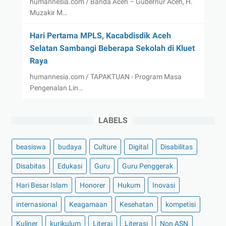
humannesia.com / Banda Aceh – Gubernur Aceh, H.
Muzakir M…
Hari Pertama MPLS, Kacabdisdik Aceh
Selatan Sambangi Beberapa Sekolah di Kluet
Raya
humannesia.com / TAPAKTUAN - Program Masa
Pengenalan Lin…
LABELS
beasiswa
budaya
Culture
Digital
Disabilitas
Disabitas
Edukasi
Guru
Guru Penggerak
Hari Besar Islam
Honorer
Hukum
Inovasi
internasional
Keagamaan
Kesehatan
kompetisi
Kuliner
kurikulum
Literai
Literasi
Non ASN