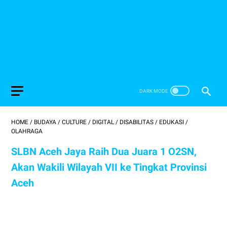
HOME
/
BUDAYA
/
CULTURE
/
DIGITAL
/
DISABILITAS
/
EDUKASI
/
OLAHRAGA
SLBN Aceh Jaya Raih Dua Juara 1 O2SN,
Akan Wakili Wilayah VII ke Tingkat Provinsi
Aceh