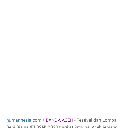
humannesia.com
/
BANDA ACEH
- Festival dan Lomba
Seni Siswa (FLS2N) 2023 tingkat Provinsi Aceh jenjang