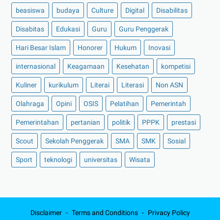
beasiswa
budaya
Culture
Digital
Disabilitas
Disabitas
Edukasi
Guru
Guru Penggerak
Hari Besar Islam
Honorer
Hukum
Inovasi
internasional
Keagamaan
Kesehatan
kompetisi
Kuliner
kurikulum
Literai
Literasi
Non ASN
Olahraga
Opini
OSIS
Pelatihan
Pemerintah
Pemerintahan
pertanian
politik
PPPK
prestasi
Scout
Sekolah Penggerak
SMA
SMK
Sosial
Sport
teknologi
universitas
Wisata
Disclaimer
Terms and Conditions
Privacy Policy