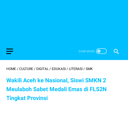
HOME
/
CULTURE
/
DIGITAL
/
EDUKASI
/
LITERASI
/
SMK
Wakili Aceh ke Nasional, Siswi SMKN 2
Meulaboh Sabet Medali Emas di FLS2N
Tingkat Provinsi