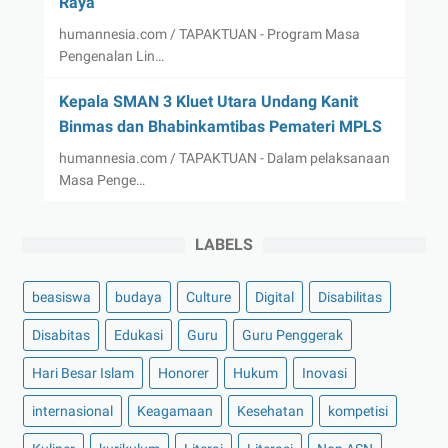
Raya
humannesia.com / TAPAKTUAN - Program Masa
Pengenalan Lin…
Kepala SMAN 3 Kluet Utara Undang Kanit
Binmas dan Bhabinkamtibas Pemateri MPLS
humannesia.com / TAPAKTUAN - Dalam pelaksanaan
Masa Penge…
LABELS
beasiswa
budaya
Culture
Digital
Disabilitas
Disabitas
Edukasi
Guru
Guru Penggerak
Hari Besar Islam
Honorer
Hukum
Inovasi
internasional
Keagamaan
Kesehatan
kompetisi