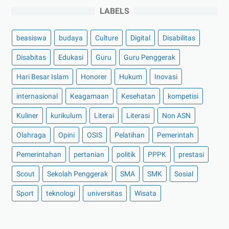
LABELS
beasiswa
budaya
Culture
Digital
Disabilitas
Disabitas
Edukasi
Guru
Guru Penggerak
Hari Besar Islam
Honorer
Hukum
Inovasi
internasional
Keagamaan
Kesehatan
kompetisi
Kuliner
kurikulum
Literai
Literasi
Non ASN
Olahraga
Opini
OSIS
Pelatihan
Pemerintah
Pemerintahan
pertanian
politik
PPPK
prestasi
Scout
Sekolah Penggerak
SMA
SMK
Sosial
Sport
teknologi
universitas
Wisata