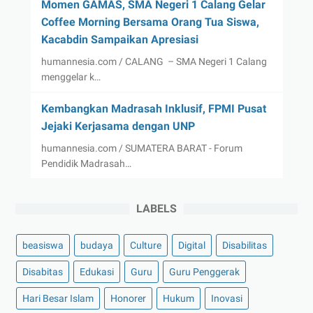
Momen GAMAS, SMA Negeri 1 Calang Gelar
Coffee Morning Bersama Orang Tua Siswa,
Kacabdin Sampaikan Apresiasi
humannesia.com / CALANG – SMA Negeri 1 Calang
menggelar k…
Kembangkan Madrasah Inklusif, FPMI Pusat
Jejaki Kerjasama dengan UNP
humannesia.com / SUMATERA BARAT - Forum
Pendidik Madrasah…
LABELS
beasiswa
budaya
Culture
Digital
Disabilitas
Disabitas
Edukasi
Guru
Guru Penggerak
Hari Besar Islam
Honorer
Hukum
Inovasi