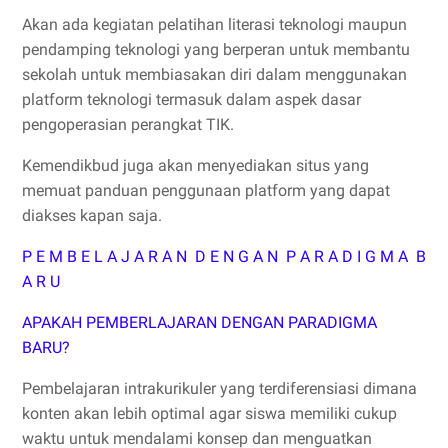
Akan ada kegiatan pelatihan literasi teknologi maupun
pendamping teknologi yang berperan untuk membantu
sekolah untuk membiasakan diri dalam menggunakan
platform teknologi termasuk dalam aspek dasar
pengoperasian perangkat TIK.
Kemendikbud juga akan menyediakan situs yang
memuat panduan penggunaan platform yang dapat
diakses kapan saja.
P E M B E L A J A R A N D E N G A N P A R A D I G M A B
A R U
APAKAH PEMBERLAJARAN DENGAN PARADIGMA
BARU?
Pembelajaran intrakurikuler yang terdiferensiasi dimana
konten akan lebih optimal agar siswa memiliki cukup
waktu untuk mendalami konsep dan menguatkan