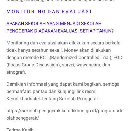
M O N I T O R I N G D A N E V A L U A S I
APAKAH SEKOLAH YANG MENJADI SEKOLAH
PENGGERAK DIADAKAN EVALUASI SETIAP TAHUN?
Monitoring dan evaluasi akan dilakukan secara berkala
tidak hanya setahun sekali. Monev akan dilakukan
dengan metode RCT (Randomized Controlled Trial), FGD
(Focus Group Discussion), survei, wawancara, dan
etnografi.
Demikian informasi yang dapat kami bagikan, semoga
bermanfaat, pantau dan kunjungi link resmi
Kemdikbudristek tentang Sekolah Penggerak
https://sekolah.penggerak.kemdikbud.go.id/programsek
olahpenggerak/
Terima Kasih