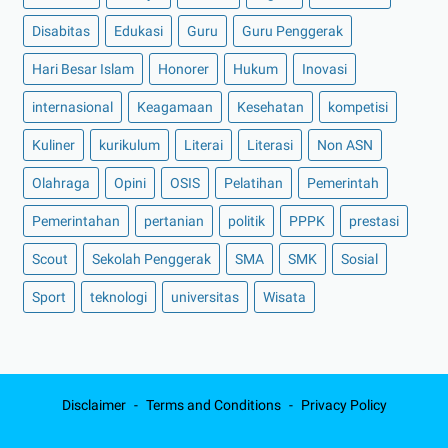
Disabitas
Edukasi
Guru
Guru Penggerak
Hari Besar Islam
Honorer
Hukum
Inovasi
internasional
Keagamaan
Kesehatan
kompetisi
Kuliner
kurikulum
Literai
Literasi
Non ASN
Olahraga
Opini
OSIS
Pelatihan
Pemerintah
Pemerintahan
pertanian
politik
PPPK
prestasi
Scout
Sekolah Penggerak
SMA
SMK
Sosial
Sport
teknologi
universitas
Wisata
Disclaimer
Terms and Conditions
Privacy Policy