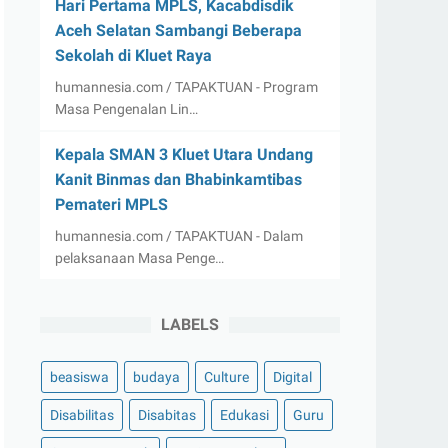
Hari Pertama MPLS, Kacabdisdik
Aceh Selatan Sambangi Beberapa
Sekolah di Kluet Raya
humannesia.com / TAPAKTUAN - Program
Masa Pengenalan Lin…
Kepala SMAN 3 Kluet Utara Undang
Kanit Binmas dan Bhabinkamtibas
Pemateri MPLS
humannesia.com / TAPAKTUAN - Dalam
pelaksanaan Masa Penge…
LABELS
beasiswa
budaya
Culture
Digital
Disabilitas
Disabitas
Edukasi
Guru