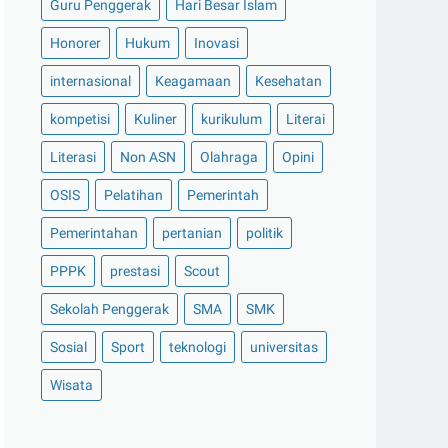
Guru Penggerak
Hari Besar Islam
Honorer
Hukum
Inovasi
internasional
Keagamaan
Kesehatan
kompetisi
Kuliner
kurikulum
Literai
Literasi
Non ASN
Olahraga
Opini
OSIS
Pelatihan
Pemerintah
Pemerintahan
pertanian
politik
PPPK
prestasi
Scout
Sekolah Penggerak
SMA
SMK
Sosial
Sport
teknologi
universitas
Wisata